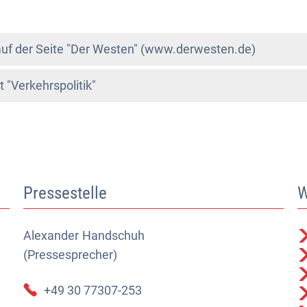
 auf der Seite "Der Westen" (www.derwesten.de)
"Verkehrspolitik"
Pressestelle
W
Alexander
Alexander Handschuh (Pressesprecher)
Handschuh
(Pressesprecher)
+49 30 77307-253