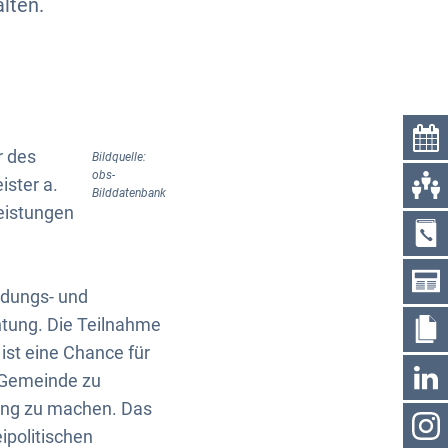
lten.
r des
Bildquelle:
obs-
ster a.
Bilddatenbank
Leistungen
ldungs- und
chtung. Die Teilnahme
 ist eine Chance für
r Gemeinde zu
lung zu machen. Das
eipolitischen