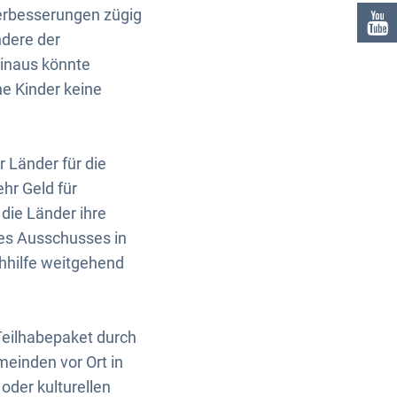
verbesserungen zügig
dere der
hinaus könnte
e Kinder keine
 Länder für die
ehr Geld für
 die Länder ihre
des Ausschusses in
chhilfe weitgehend
Teilhabepaket durch
einden vor Ort in
oder kulturellen