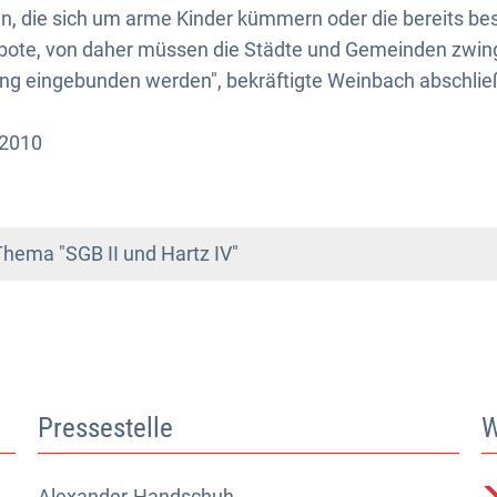
en, die sich um arme Kinder kümmern oder die bereits b
ote, von daher müssen die Städte und Gemeinden zwing
g eingebunden werden", bekräftigte Weinbach abschlie
-2010
ema "SGB II und Hartz IV"
Pressestelle
W
Alexander
Alexander Handschuh (Pressesprecher)
Handschuh