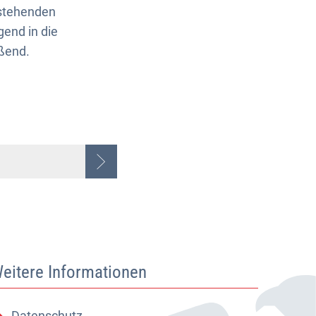
estehenden
end in die
ßend.
eitere Informationen
Datenschutz