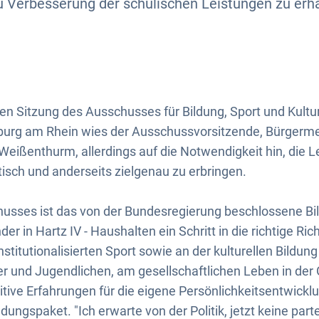
u Verbesserung der schulischen Leistungen zu erha
gen Sitzung des Ausschusses für Bildung, Sport und Kultu
urg am Rhein wies der Ausschussvorsitzende, Bürgermei
Weißenthurm, allerdings auf die Notwendigkeit hin, die 
tisch und anderseits zielgenau zu erbringen.
husses ist das von der Bundesregierung beschlossene Bi
der in Hartz IV - Haushalten ein Schritt in die richtige Ri
stitutionalisierten Sport sowie an der kulturellen Bildung
er und Jugendlichen, am gesellschaftlichen Leben in de
sitive Erfahrungen für die eigene Persönlichkeitsentwick
ildungspaket. "Ich erwarte von der Politik, jetzt keine part