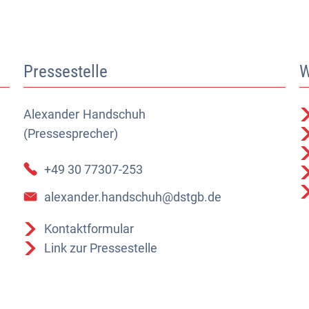
Pressestelle
W
Alexander
Alexander Handschuh (Pressesprecher)
Handschuh
(Pressesprecher)
+49 30 77307-253
alexander.handschuh@dstgb.de
Kontaktformular
Link zur Pressestelle