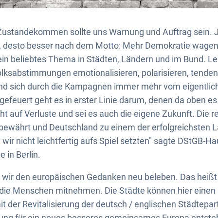
n Zustandekommen sollte uns Warnung und Auftrag sein. 
 desto besser nach dem Motto: Mehr Demokratie wagen
ein beliebtes Thema in Städten, Ländern und im Bund. Le
lksabstimmungen emotionalisieren, polarisieren, tenden
und sich durch die Kampagnen immer mehr vom eigentli
gefeuert geht es in erster Linie darum, denen da oben es 
ht auf Verluste und sei es auch die eigene Zukunft. Die r
bewährt und Deutschland zu einem der erfolgreichsten L
wir nicht leichtfertig aufs Spiel setzten" sagte DStGB-H
 in Berlin.
n wir den europäischen Gedanken neu beleben. Das heißt
die Menschen mitnehmen. Die Städte können hier einen
mit der Revitalisierung der deutsch / englischen Städtepa
ung für ein neues besseres gemeinsames Europa entsteh