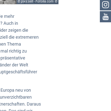
© pixs:sell - Fotolia.com
Je mehr
? Auch in
ider zeigen die
ziell die extremeren
chen Thema
mal richtig zu
epräsentative
änder der Welt
auptgeschäftsführer
 Europa neu von
 unverzichtbaren
rtnerschaften. Daraus
en. Das sind wir