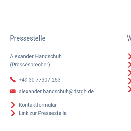
Pressestelle
W
Alexander
Alexander Handschuh (Pressesprecher)
Handschuh
(Pressesprecher)
+49 30 77307-253
alexander.handschuh@dstgb.de
Kontaktformular
Link zur Pressestelle