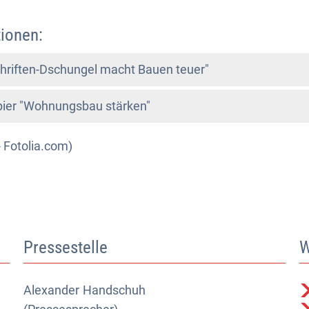
ionen:
hriften-Dschungel macht Bauen teuer"
pier "Wohnungsbau stärken"
- Fotolia.com)
Pressestelle
W
Alexander
Alexander Handschuh (Pressesprecher)
Handschuh