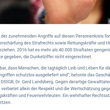
 der zunehmenden Angriffe auf diesen Personenkreis for
erschärfung des Strafrechts sowie Rettungskräfte und Hil
ziehen. 2016 hat es mehr als 40.000 Straftaten gengen
 gegeben, die Dunkelziffer nicht eingerechnet.
mbar, dass Menschen, die tagtäglich Leib und Leben für di
ngriffen schutzlos ausgeliefert sind“, betonte das Gesch
s DStGB, Dr. Gerd Landsberg. Gegen derartige Gewalttaten
 verbietet allein der Respekt und die Wertschätzung ge
ngskräften und Feuerwehrleuten. Ein wehrhafter Rechtsst
etzen.