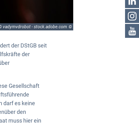
© vadymvdrobot - stock.adobe.com
dert der DStGB seit
fskräfte der
über
ese Gesellschaft
äftsführende
 darf es keine
genüber den
aat muss hier ein