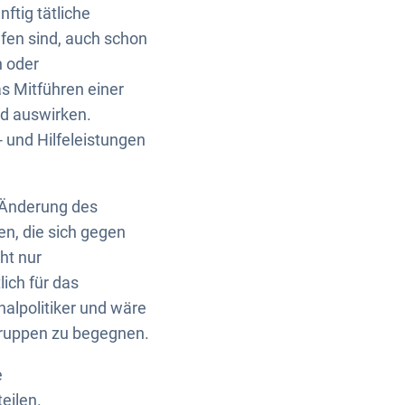
tig tätliche
fen sind, auch schon
n oder
as Mitführen einer
nd auswirken.
 und Hilfeleistungen
 Änderung des
n, die sich gegen
ht nur
ich für das
alpolitiker und wäre
Gruppen zu begegnen.
e
eilen.