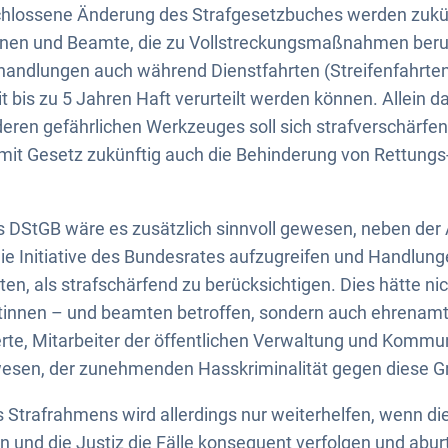
chlossene Änderung des Strafgesetzbuches werden zukünf
nnen und Beamte, die zu Vollstreckungsmaßnahmen beru
thandlungen auch während Dienstfahrten (Streifenfahrte
 bis zu 5 Jahren Haft verurteilt werden können. Allein d
eren gefährlichen Werkzeuges soll sich strafverschärfe
mit Gesetz zukünftig auch die Behinderung von Rettungs-
 DStGB wäre es zusätzlich sinnvoll gewesen, neben der
e Initiative des Bundesrates aufzugreifen und Handlunge
en, als strafschärfend zu berücksichtigen. Dies hätte nic
innen – und beamten betroffen, sondern auch ehrenamtl
te, Mitarbeiter der öffentlichen Verwaltung und Kommun
wesen, der zunehmenden Hasskriminalität gegen diese 
 Strafrahmens wird allerdings nur weiterhelfen, wenn di
 und die Justiz die Fälle konsequent verfolgen und aburt