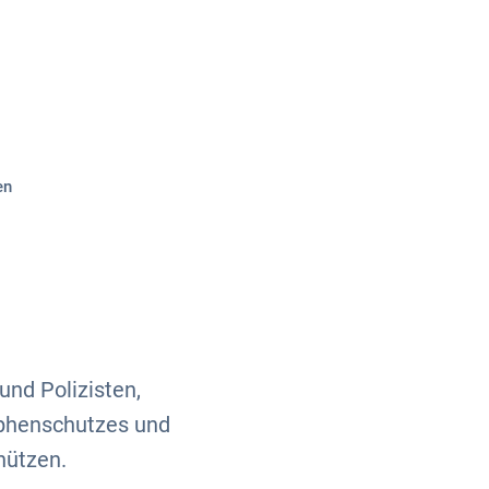
Über uns
Kontakt
en
und Polizisten,
ophenschutzes und
hützen.