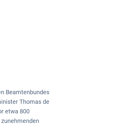
Über uns
Kontakt
chen Beamtenbundes
minister Thomas de
or etwa 800
ie zunehmenden