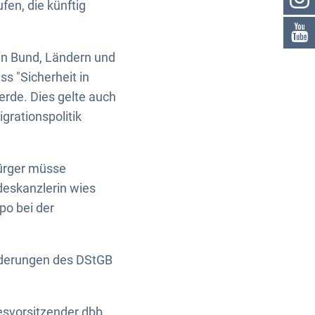
en, die künftig
in Bund, Ländern und
ss "Sicherheit in
rde. Dies gelte auch
grationspolitik
Bürger müsse
deskanzlerin wies
po bei der
orderungen des DStGB
esvorsitzender dbb,