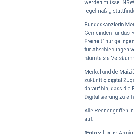
werden müsse. NRW h
regelmäßig stattfinde
Bundeskanzlerin Merk
Gemeinden für das, wa
Freiheit" nur geling
für Abschiebungen vo
räumte sie Versäumn
Merkel und de Maiziè
zukünftig digital Z
darauf hin, dass die
Digitalisierung zu er
Alle Redner griffen 
auf.
(Foto v. l. n. r.:
Armin 