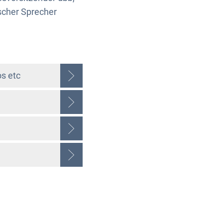
scher Sprecher
s etc