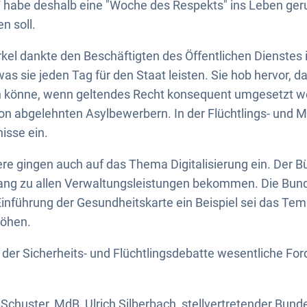
abe deshalb eine "Woche des Respekts" ins Leben geruf
n soll.
el dankte den Beschäftigten des Öffentlichen Dienstes 
s sie jeden Tag für den Staat leisten. Sie hob hervor, da
en könne, wenn geltendes Recht konsequent umgesetzt we
n abgelehnten Asylbewerbern. In der Flüchtlings- und Mi
isse ein.
re gingen auch auf das Thema Digitalisierung ein. Der 
ugang zu allen Verwaltungsleistungen bekommen. Die Bun
 Einführung der Gesundheitskarte ein Beispiel sei das Tem
höhen.
in der Sicherheits- und Flüchtlingsdebatte wesentliche F
Schuster, MdB, Ulrich Silberbach, stellvertretender Bund