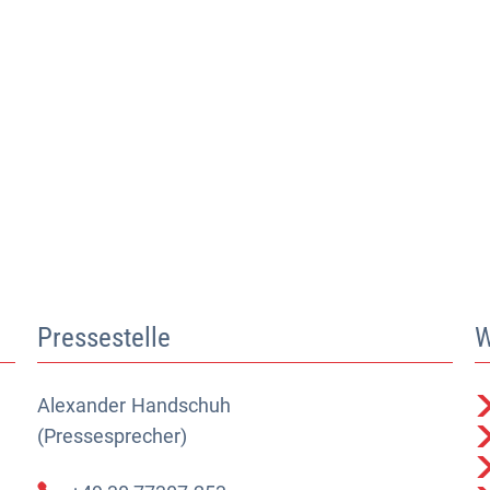
Pressestelle
W
Alexander
Alexander Handschuh (Pressesprecher)
Handschuh
(Pressesprecher)