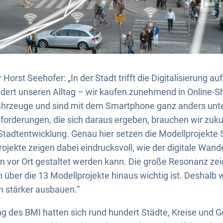
orst Seehofer: „In der Stadt trifft die Digitalisierung au
ert unseren Alltag – wir kaufen zunehmend in Online-Sh
Fahrzeuge und sind mit dem Smartphone ganz anders unte
orderungen, die sich daraus ergeben, brauchen wir zuku
Stadtentwicklung. Genau hier setzen die Modellprojekte S
rojekte zeigen dabei eindrucksvoll, wie der digitale Wand
vor Ort gestaltet werden kann. Die große Resonanz zeig
über die 13 Modellprojekte hinaus wichtig ist. Deshalb w
h stärker ausbauen.“
ng des BMI hatten sich rund hundert Städte, Kreise und