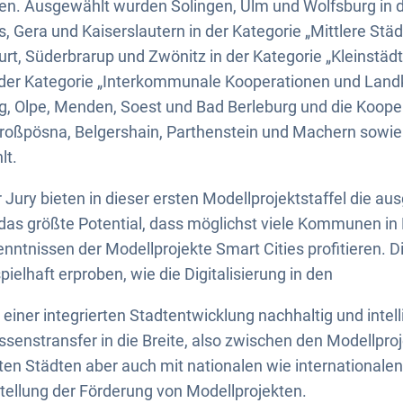
n. Ausgewählt wurden Solingen, Ulm und Wolfsburg in d
, Gera und Kaiserslautern in der Kategorie „Mittlere Stä
t, Süderbrarup und Zwönitz in der Kategorie „Kleinstäd
der Kategorie „Interkommunale Kooperationen und Landk
, Olpe, Menden, Soest und Bad Berleburg und die Kooper
Großpösna, Belgershain, Parthenstein und Machern sowie
lt.
Jury bieten in dieser ersten Modellprojektstaffel die au
das größte Potential, dass möglichst viele Kommunen in
nntnissen der Modellprojekte Smart Cities profitieren. Di
ielhaft erproben, wie die Digitalisierung in den
ner integrierten Stadtentwicklung nachhaltig und intelli
senstransfer in die Breite, also zwischen den Modellpro
ten Städten aber auch mit nationalen wie internationalen
stellung der Förderung von Modellprojekten.