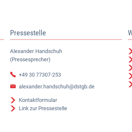
Pressestelle
W
Alexander
Alexander Handschuh (Pressesprecher)
Handschuh
(Pressesprecher)
+49 30 77307-253
alexander.handschuh@dstgb.de
Kontaktformular
Link zur Pressestelle