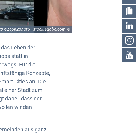
© ©zapp2photo - stock.adobe.com
f das Leben der
ops statt in
rwegs. Für die
nftsfähige Konzepte,
mart Cities an. Die
el einer Stadt zum
t dabei, dass der
ollen wir den
 Gemeinden aus ganz