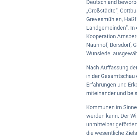
Deutschland beworbe
„Großstädte“, Cottbus
Grevesmühlen, Haßfur
Landgemeinden“. In 
Kooperation Arnsberg
Naunhof, Borsdorf, 
Wunsiedel ausgewäh
Nach Auffassung der 
in der Gesamtschau 
Erfahrungen und Erke
miteinander und beisp
Kommunen im Sinne ei
werden kann. Der Wis
unmittelbar geförder
die wesentliche Ziel