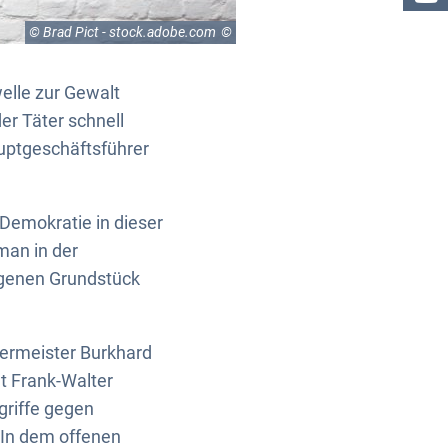
© Brad Pict - stock.adobe.com
elle zur Gewalt
er Täter schnell
auptgeschäftsführer
 Demokratie in dieser
man in der
eigenen Grundstück
germeister Burkhard
t Frank-Walter
riffe gegen
 In dem offenen