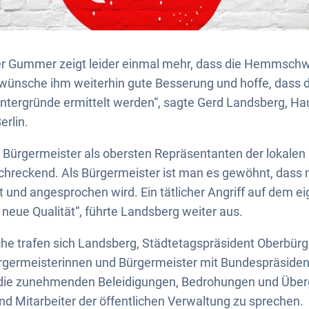
ter Gummer zeigt leider einmal mehr, dass die Hemmschw
wünsche ihm weiterhin gute Besserung und hoffe, dass d
intergründe ermittelt werden“, sagte Gerd Landsberg, H
erlin.
en Bürgermeister als obersten Repräsentanten der lokalen
schreckend. Als Bürgermeister ist man es gewöhnt, dass 
nt und angesprochen wird. Ein tätlicher Angriff auf dem 
 neue Qualität“, führte Landsberg weiter aus.
oche trafen sich Landsberg, Städtetagspräsident Oberbür
rgermeisterinnen und Bürgermeister mit Bundespräsiden
die zunehmenden Beleidigungen, Bedrohungen und Überg
d Mitarbeiter der öffentlichen Verwaltung zu sprechen.