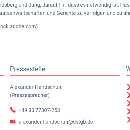
dsberg und Jung, darauf hin, dass es notwendig ist, Ha
aatsanwaltschaften und Gerichte zu verfolgen und zu ah
 stock.adobe.com)
Pressestelle
W
Alexander
Alexander Handschuh (Pressesprecher)
Handschuh
(Pressesprecher)
+49 30 77307-253
alexander.handschuh@dstgb.de