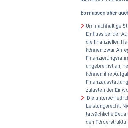
Es müssen aber auc
Um nachhaltige St
Einfluss bei der 
die finanziellen H
können zwar Anreg
Finanzierungsrahm
ungebremst an, n
können ihre Aufga
Finanzausstattung
zulasten der Einw
Die unterschiedli
Leistungsrecht. Ni
tatsächliche Beda
den Förderstruktu