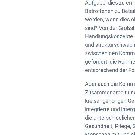
Aufgabe, dies zu erm
Betroffenen zu Betei
werden, wenn dies oh
sind? Von der Großst
Handlungskonzepte g
und strukturschwach
zwischen den Kommun
gefordert, die Rahme
entsprechend der For
Aber auch die Kommu
Zusammenarbeit und
kreisangehörigen Gem
integrierte und inte
die unterschiedliche
Gesundheit, Pflege, S
Menschen mit und o