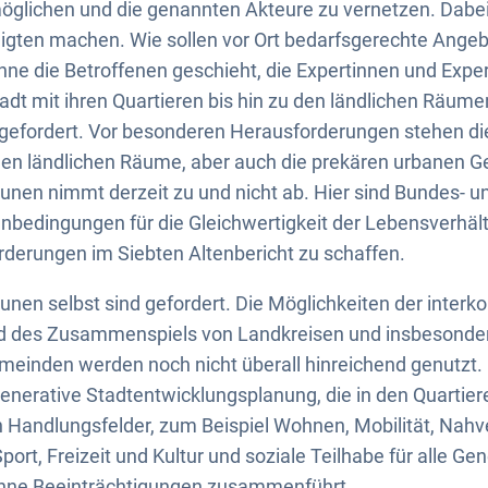
öglichen und die genannten Akteure zu vernetzen. Dabei 
ligten machen. Wie sollen vor Ort bedarfsgerechte Angeb
ne die Betroffenen geschieht, die Expertinnen und Expe
adt mit ihren Quartieren bis hin zu den ländlichen Räumen
efordert. Vor besonderen Herausforderungen stehen di
en ländlichen Räume, aber auch die prekären urbanen Ge
en nimmt derzeit zu und nicht ab. Hier sind Bundes- un
nbedingungen für die Gleichwertigkeit der Lebensverhäl
derungen im Siebten Altenbericht zu schaffen.
nen selbst sind gefordert. Die Möglichkeiten der inte
 des Zusammenspiels von Landkreisen und insbesonder
einden werden noch nicht überall hinreichend genutzt. 
rgenerative Stadtentwicklungsplanung, die in den Quarti
n Handlungsfelder, zum Beispiel Wohnen, Mobilität, Nah
port, Freizeit und Kultur und soziale Teilhabe für alle Ge
hne Beeinträchtigungen zusammenführt.