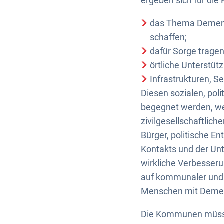
ergeben sich für di
das Thema Demenz e
schaffen;
dafür Sorge tragen,
örtliche Unterstüt
Infrastrukturen, S
Diesen sozialen, po
begegnet werden, w
zivilgesellschaftli
Bürger, politische 
Kontakts und der Unt
wirkliche Verbesser
auf kommunaler und
Menschen mit Demen
Die Kommunen müssen 