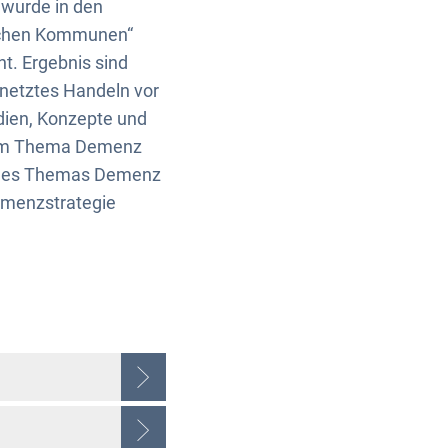
wurde in den
lichen Kommunen“
t. Ergebnis sind
netztes Handeln vor
udien, Konzepte und
dem Thema Demenz
g des Themas Demenz
emenzstrategie