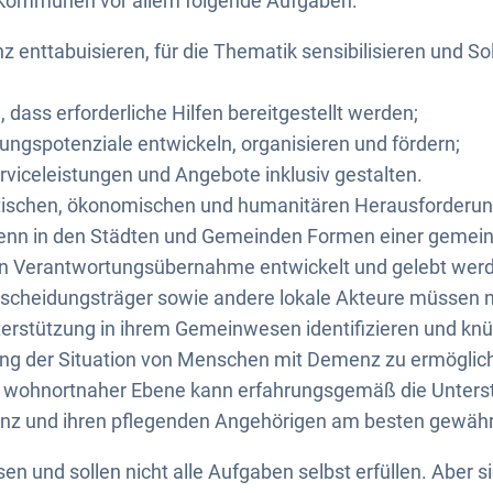
e Kommunen vor allem folgende Aufgaben:
nttabuisieren, für die Thematik sensibilisieren und Soli
 dass erforderliche Hilfen bereitgestellt werden;
zungspotenziale entwickeln, organisieren und fördern;
erviceleistungen und Angebote inklusiv gestalten.
litischen, ökonomischen und humanitären Herausforderu
enn in den Städten und Gemeinden Formen einer geme
chen Verantwortungsübernahme entwickelt und gelebt wer
Entscheidungsträger sowie andere lokale Akteure müssen
erstützung in ihrem Gemeinwesen identifizieren und kn
ung der Situation von Menschen mit Demenz zu ermöglic
 wohnortnaher Ebene kann erfahrungsgemäß die Unters
z und ihren pflegenden Angehörigen am besten gewährl
und sollen nicht alle Aufgaben selbst erfüllen. Aber s