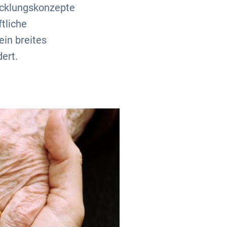
icklungskonzepte
tliche
in breites
ert.