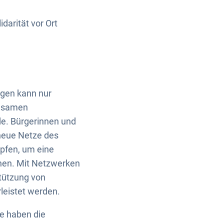
darität vor Ort
ngen kann nur
insamen
de. Bürgerinnen und
 neue Netze des
üpfen, um eine
hen. Mit Netzwerken
tützung von
eistet werden.
ie haben die