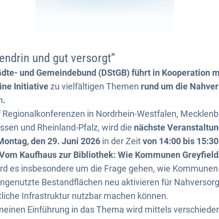
endrin und gut versorgt“
dte- und Gemeindebund (DStGB) führt in Kooperation mit
ne Initiative
zu vielfältigen Themen
rund um die Nahve
h
.
f Regionalkonferenzen in Nordrhein-Westfalen, Mecklenb
sen und Rheinland-Pfalz, wird die
nächste Veranstaltung
ontag, den 29. Juni 2026
in der Zeit
von 14:00 bis 15:30
Vom Kaufhaus zur Bibliothek: Wie Kommunen Greyfields
rd es insbesondere um die Frage gehen, wie Kommunen 
ungenutzte Bestandflächen neu aktivieren für Nahverso
ntliche Infrastruktur nutzbar machen können.
meinen Einführung in das Thema wird mittels verschiede