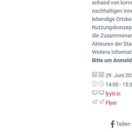
anhand von kommu
nachhaltigen In
lebendige Ortske
Nutzungskonzept
die Zusammenarb
Akteuren der Sta
Weitere Informat
Bitte um Anmeld
Datum:
29. Juni 2
Uhrzeit:
14:00 - 15:
lyyti.in
Flyer
Teilen