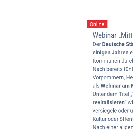
versorgt“
Online
Kategorie: Online
Webinar „Mitt
Der
Deutsche Stä
einigen Jahren ei
Kommunen durc
Nach bereits fün
Vorpommern, Hes
als
Webinar am M
Unter dem Titel
„
revitalisieren”
wi
versiegele oder 
Kultur oder öffe
Nach einer allge