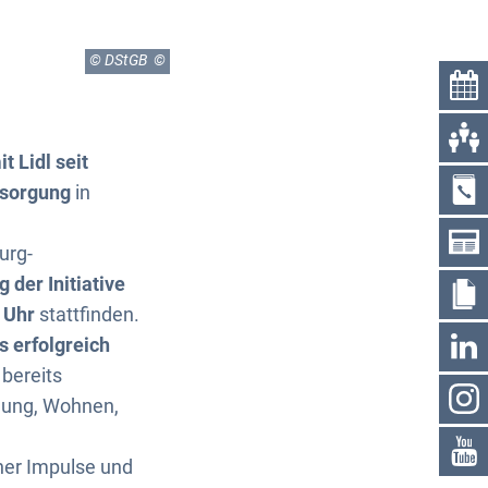
© DStGB
 Lidl seit
rsorgung
in
urg-
 der Initiative
 Uhr
stattfinden.
 erfolgreich
bereits
rgung, Wohnen,
ner Impulse und