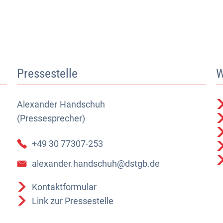
Pressestelle
W
Alexander
Alexander Handschuh (Pressesprecher)
Handschuh
(Pressesprecher)
+49 30 77307-253
alexander.handschuh@dstgb.de
Kontaktformular
Link zur Pressestelle