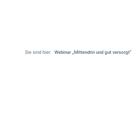
Sie sind hier:
Webinar „Mittendrin und gut versorgt“
Webinar
„Mittendrin
und
gut