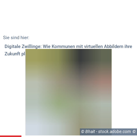
Sie sind hier:
Digitale Zwillinge: Wie Kommunen mit virtuellen Abbildern ihre
Digitale
Zukunft planen
Zwillinge:
Wie
Kommunen
mit
virtuellen
Abbildern
ihre
© Bhait - stock.adobe.com