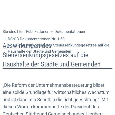
Sie sind hier:
Publikationen
Dokumentationen
DStGB-Dokumentationen Nr. 1-50
Nr.12
Auswirkungen des
Nr.12 - Auswirkungen des Steuersenkungsgesetzes auf die
Haushalte der Städte und Gemeinden
-
Steuersenkungsgesetzes auf die
Auswirkungen
Haushalte der Städte und Gemeinden
des
Steuersenkungsgesetzes
„Die Reform der Unternehmensbesteuerung bildet
auf
eine solide Grundlage für wirtschaftliches Wachstum
und ist daher ein Schritt in die richtige Richtung“. Mit
die
diesen Worten kommentierte der Präsident des
Haushalte
Deutschen Städteund Gemeindebundes, Heribert