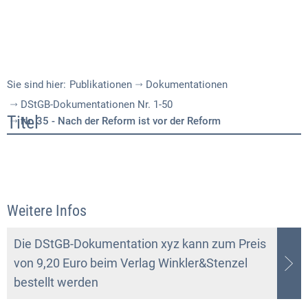
Sie sind hier:
Publikationen
Dokumentationen
DStGB-Dokumentationen Nr. 1-50
Nr.
Titel
Nr. 35 - Nach der Reform ist vor der Reform
35
-
Nach
Weitere Infos
der
Reform
Die DStGB-Dokumentation xyz kann zum Preis
von 9,20 Euro beim Verlag Winkler&Stenzel
ist
bestellt werden
vor