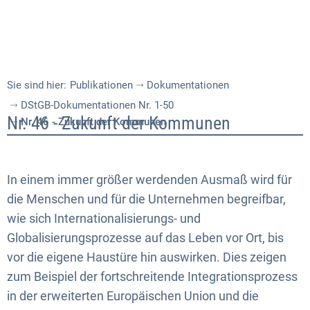
Sie sind hier:
Publikationen
Dokumentationen
DStGB-Dokumentationen Nr. 1-50
Nr.
Nr. 46 - Zukunft der Kommunen
Nr. 46 - Zukunft der Kommunen
46
-
In einem immer größer werdenden Ausmaß wird für
Zukunft
die Menschen und für die Unternehmen begreifbar,
wie sich Internationalisierungs- und
der
Globalisierungsprozesse auf das Leben vor Ort, bis
Kommunen
vor die eigene Haustüre hin auswirken. Dies zeigen
zum Beispiel der fortschreitende Integrationsprozess
in der erweiterten Europäischen Union und die