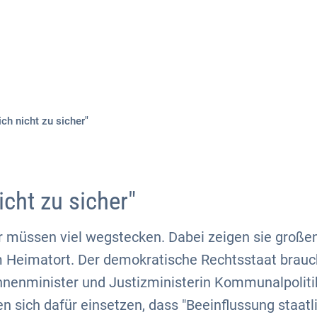
Aktuelles
Themen
Publikationen
ich nicht zu sicher"
icht zu sicher"
 müssen viel wegstecken. Dabei zeigen sie großen 
 Heimatort. Der demokratische Rechtsstaat brauch
nnenminister und Justizministerin Kommunalpoliti
en sich dafür einsetzen, dass "Beeinflussung staatl