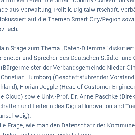
amm vertreten. Die Smart Country Convention v
e aus Verwaltung, Politik, Digitalwirtschaft, Ver
fokussiert auf die Themen Smart City/Region sowie
ovTech.
Main Stage zum Thema „Daten-Dilemma“ diskutiert
rdneter und Sprecher des Deutschen Städte- und
r (Bürgermeister der Verbandsgemeinde Nieder-Ol
r. Christian Humborg (Geschäftsführender Vorstan
land), Florian Jeggle (Head of Customer Engineer
 Cloud) sowie Univ.-Prof. Dr. Anne Paschke (Direkt
haften und Leiterin des Digital Innovation and T
unschweig).
die Frage, wie man den Datenschatz der Kommune