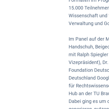
Formaten im Progr
15.000 Teilnehmend
Wissenschaft und 
Verwaltung und G
Im Panel auf der 
Handschuh, Beigeo
mit Ralph Spiegle
Vizepräsident), D
Foundation Deutsch
Deutschland Google
für Rechtswissensc
Hub an der TU Bra
Dabei ging es um 