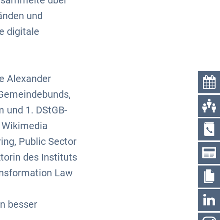
ersammelte über
bänden und
 digitale
e Alexander
 Gemeindebunds,
m und 1. DStGB-
d Wikimedia
ing, Public Sector
orin des Instituts
ransformation Law
n besser