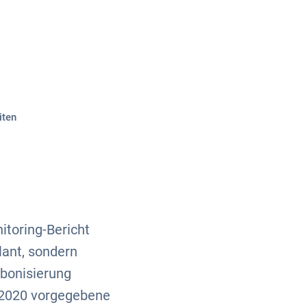
Über uns
Kontakt
iten
toring-Bericht
lant, sondern
rbonisierung
s 2020 vorgegebene