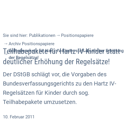
Sie sind hier:
Publikationen
Positionspapiere
Archiv Positionspapiere
Teilhabepakete für Hartz IV-Kinder statt
Teilhabepakete für Hartz IV-Kinder statt deutlicher Erhöhung
der Regelsätze!
deutlicher Erhöhung der Regelsätze!
Der DStGB schlägt vor, die Vorgaben des
Bundesverfassungsgerichts zu den Hartz IV-
Regelsätzen für Kinder durch sog.
Teilhabepakete umzusetzen.
10. Februar 2011