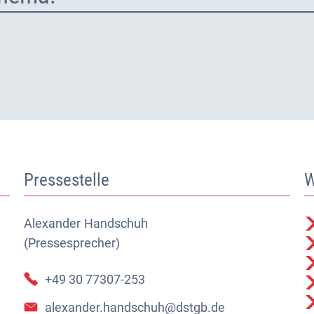
Pressestelle
W
Alexander
Alexander Handschuh (Pressesprecher)
Handschuh
(Pressesprecher)
+49 30 77307-253
alexander.handschuh@dstgb.de