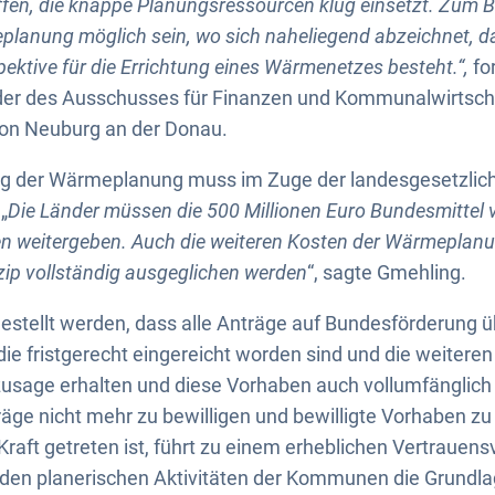
n, die knappe Planungsressourcen klug einsetzt. Zum Bei
planung möglich sein, wo sich naheliegend abzeichnet, d
ektive für die Errichtung eines Wärmenetzes besteht.“,
fo
der des Ausschusses für Finanzen und Kommunalwirtsch
on Neuburg an der Donau.
ng der Wärmeplanung muss im Zuge der landesgesetzli
„
Die Länder müssen die 500 Millionen Euro Bundesmittel v
n weitergeben. Auch die weiteren Kosten der Wärmepla
ip vollständig ausgeglichen werden
“, sagte Gmehling.
stellt werden, dass alle Anträge auf Bundesförderung ü
die fristgerecht eingereicht worden sind und die weiter
rzusage erhalten und diese Vorhaben auch vollumfänglich
träge nicht mehr zu bewilligen und bewilligte Vorhaben zu
raft getreten ist, führt zu einem erheblichen Vertrauens
en planerischen Aktivitäten der Kommunen die Grundla