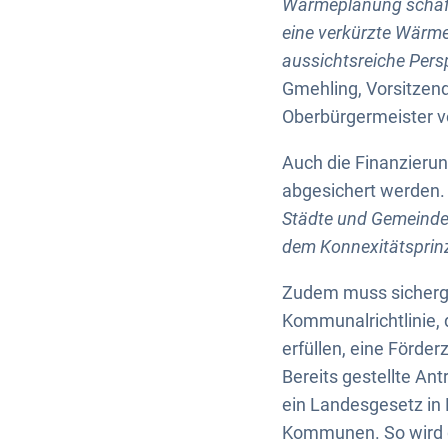
Wärmeplanung schaffe
eine verkürzte Wärme
aussichtsreiche Persp
Gmehling, Vorsitzen
Oberbürgermeister v
Auch die Finanzieru
abgesichert werden. 
Städte und Gemeinde
dem Konnexitätsprinz
Zudem muss sicherge
Kommunalrichtlinie, 
erfüllen, eine Förde
Bereits gestellte An
ein Landesgesetz in K
Kommunen. So wird d