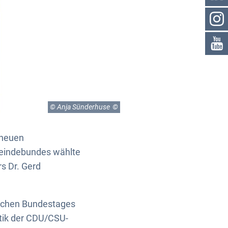
© Anja Sünderhuse
 neuen
meindebundes wählte
s Dr. Gerd
utschen Bundestages
tik der CDU/CSU-