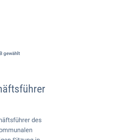
Über uns
Kontakt
B gewählt
äftsführer
häftsführer des
 kommunalen