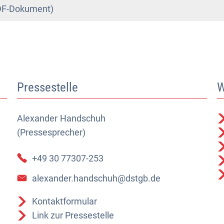
DF-Dokument)
Pressestelle
W
Alexander
Alexander Handschuh (Pressesprecher)
Handschuh
(Pressesprecher)
+49 30 77307-253
alexander.handschuh@dstgb.de
Kontaktformular
Link zur Pressestelle