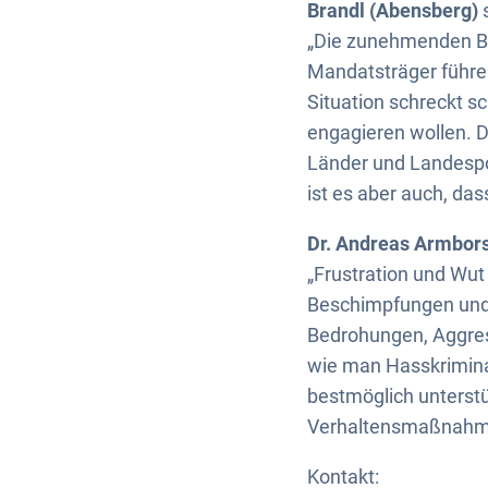
Brandl (Abensberg)
s
„Die zunehmenden B
Mandatsträger führe
Situation schreckt s
engagieren wollen. D
Länder und Landespo
ist es aber auch, das
Dr. Andreas Armbors
„Frustration und Wut
Beschimpfungen und 
Bedrohungen, Aggress
wie man Hasskriminal
bestmöglich unterst
Verhaltensmaßnahme
Kontakt: