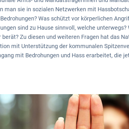
nale Amts- und Mandatsträgerinnen und Mandat
 man sie in sozialen Netzwerken mit Hassbotscha
i Bedrohungen? Was schützt vor körperlichen Angr
rungen sind zu Hause sinnvoll, welche unterwegs? 
r berät? Zu diesen und weiteren Fragen hat das N
ntion mit Unterstützung der kommunalen Spitzenv
ang mit Bedrohungen und Hass erarbeitet, die jetz