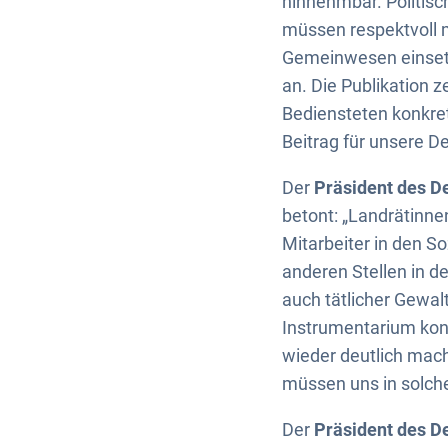
hinnehmbar. Politisch
müssen respektvoll 
Gemeinwesen einsetze
an. Die Publikation 
Bediensteten konkret
Beitrag für unsere D
Der
Präsident des De
betont: „Landrätinne
Mitarbeiter in den 
anderen Stellen in 
auch tätlicher Gewal
Instrumentarium kon
wieder deutlich mache
müssen uns in solche
Der
Präsident des D