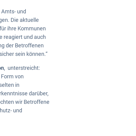
 Amts- und
en. Die aktuelle
h für ihre Kommunen
e reagiert und auch
ng der Betroffenen
 sicher sein können.“
on
, unterstreicht:
n Form von
elten in
rkenntnisse darüber,
chten wir Betroffene
hutz- und