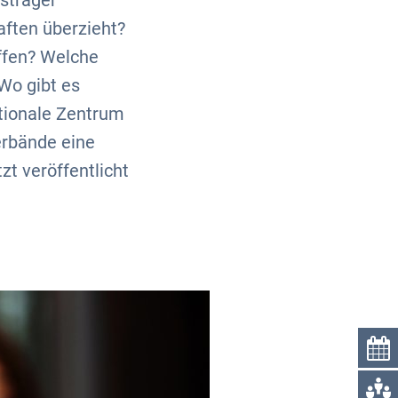
sträger
ften überzieht?
iffen? Welche
Wo gibt es
ationale Zentrum
erbände eine
t veröffentlicht