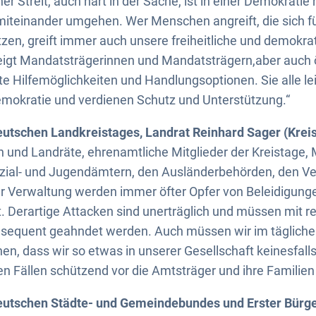
er Streit, auch hart in der Sache, ist in einer Demokratie
miteinander umgehen. Wer Menschen angreift, die sich f
n, greift immer auch unsere freiheitliche und demokrat
zeigt Mandatsträgerinnen und Mandatsträgern,aber auch ö
e Hilfemöglichkeiten und Handlungsoptionen. Sie alle le
emokratie und verdienen Schutz und Unterstützung.“
utschen Landkreistages, Landrat Reinhard Sager (Kreis
n und Landräte, ehrenamtliche Mitglieder der Kreistage, 
Sozial- und Jugendämtern, den Ausländerbehörden, den V
der Verwaltung werden immer öfter Opfer von Beleidigun
t. Derartige Attacken sind unerträglich und müssen mit r
sequent geahndet werden. Auch müssen wir im täglich
n, dass wir so etwas in unserer Gesellschaft keinesfalls
n Fällen schützend vor die Amtsträger und ihre Familien 
eutschen Städte- und Gemeindebundes und Erster Bürge