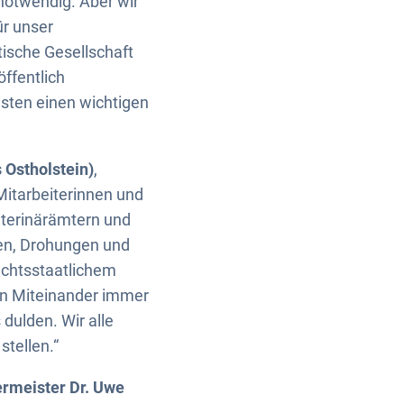
 notwendig. Aber wir
ür unser
ische Gesellschaft
ffentlich
isten einen wichtigen
 Ostholstein)
,
Mitarbeiterinnen und
eterinärämtern und
gen, Drohungen und
echtsstaatlichem
en Miteinander immer
 dulden. Wir alle
stellen.“
rmeister Dr. Uwe