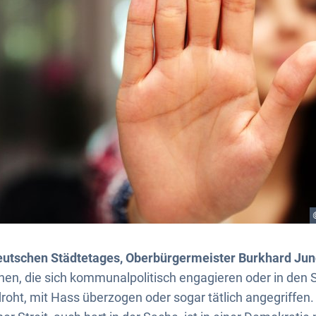
utschen Städtetages, Oberbürgermeister Burkhard Jung
n, die sich kommunalpolitisch engagieren oder in den 
roht, mit Hass überzogen oder sogar tätlich angegriffen. 