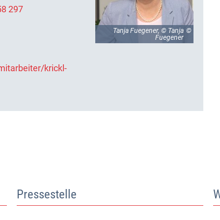
58 297
Tanja Fuegener, © Tanja
Fuegener
itarbeiter/krickl-
Pressestelle
W