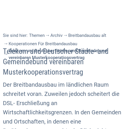
Sie sind hier:
Themen
Archiv
Breitbandausbau alt
Kooperationen Für Breitbandausbau
Telekom und Deutscher Städte- und
Telekom und Deutscher Städte- und Gemeindebund
vereinbaren Musterkooperationsvertrag
Gemeindebund vereinbaren
Musterkooperationsvertrag
Der Breitbandausbau im ländlichen Raum
schreitet voran. Zuweilen jedoch scheitert die
DSL- Erschließung an
Wirtschaftlichkeitsgrenzen. In den Gemeinden
und Ortschaften, in denen eine