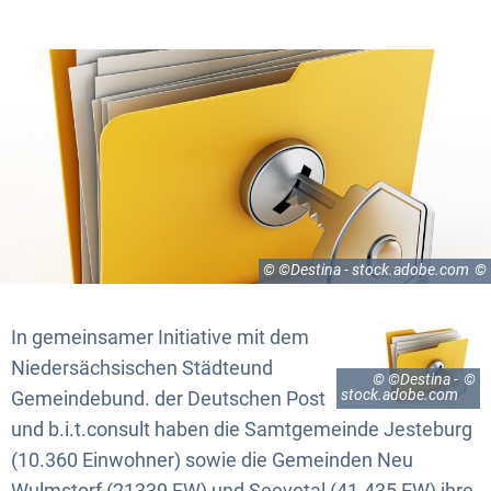
© ©Destina - stock.adobe.com
In gemeinsamer Initiative mit dem
Niedersächsischen Städte
und
© ©Destina -
stock.adobe.com
Gemeindebund. der Deutschen Post
und b.i.t.consult haben die Samtgemeinde Jesteburg
(10.360 Einwohner) sowie die Gemeinden Neu
Wulmstorf (21339 EW) und Seevetal (41.435 EW) ihre