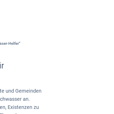
Über uns
Kontakt
sser-Helfer“
ür
dte und Gemeinden
ochwasser an.
fen, Existenzen zu