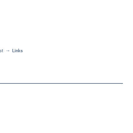
Aktuelles
Themen
Publikationen
st
Links