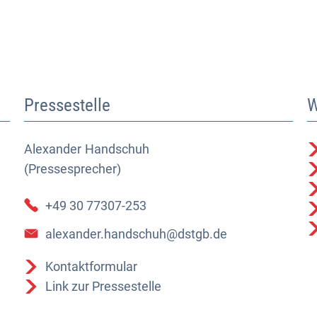
Pressestelle
W
Alexander
Alexander Handschuh (Pressesprecher)
Handschuh
(Pressesprecher)
+49 30 77307-253
alexander.handschuh@dstgb.de
Kontaktformular
Link zur Pressestelle