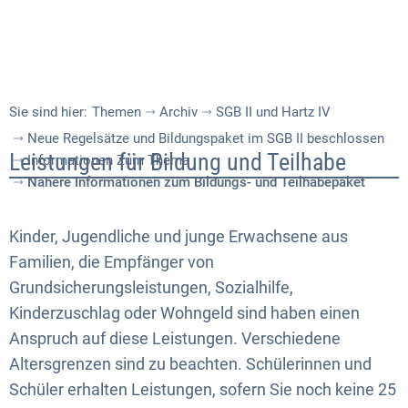
Sie sind hier:
Themen
Archiv
SGB II und Hartz IV
Neue Regelsätze und Bildungspaket im SGB II beschlossen
Nähere
Leistungen für Bildung und Teilhabe
Informationen Zum Thema
Nähere Informationen zum Bildungs- und Teilhabepaket
Informationen
zum
Kinder, Jugendliche und junge Erwachsene aus
Bildungs-
Familien, die Empfänger von
Grundsicherungsleistungen, Sozialhilfe,
und
Kinderzuschlag oder Wohngeld sind haben einen
Teilhabepaket
Anspruch auf diese Leistungen. Verschiedene
Altersgrenzen sind zu beachten. Schülerinnen und
Schüler erhalten Leistungen, sofern Sie noch keine 25