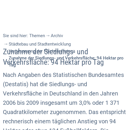
Sie sind hier:
Themen
Archiv
Städtebau und Stadtentwicklung
Zunahme der Siedlungs- und
Verbesserung der Flächeneffizienz
Zunahme der Siedlungs- und Verkehrsfläche: 94 Hektar pro
Verkehrsfläche: 94 Hektar pro Tag
Tag
Nach Angaben des Statistischen Bundesamtes
(Destatis) hat die Siedlungs- und
Verkehrsfläche in Deutschland in den Jahren
2006 bis 2009 insgesamt um 3,0% oder 1 371
Quadratkilometer zugenommen. Das entspricht
rechnerisch einem täglichen Anstieg von 94