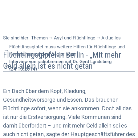
Sie sind hier:
Themen
Asyl und Flüchtlinge
Aktuelles
Flüchtlingsgipfel muss weitere Hilfen für Flüchtlinge und
Interview
Flüchtlingsgipfel in Berlin - „Mit mehr
Kommunen auf den Weg bringen
Interview von radiobremen mit Dr. Gerd Landsberg
von
Geld allein ist es nicht getan“
(24.10.2014)
radiobremen
mit
Ein Dach über dem Kopf, Kleidung,
Dr.
Gesundheitsvorsorge und Essen. Das brauchen
Flüchtlinge sofort, wenn sie ankommen. Doch all das
Gerd
ist nur die Erstversorgung. Viele Kommunen sind
Landsberg
damit überfordert – und mit mehr Geld allein sei es
(24.10.2014)
auch nicht getan, sagte der Hauptgeschäftsführer des