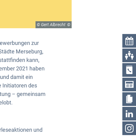
© Gert Albrecht
 Bewerbungen zur
Städte Merseburg,
tattfinden kann,
vember 2021 haben
 und damit ein
 Initiatoren des
iftung – gemeinsam
elobt.
rleseaktionen und