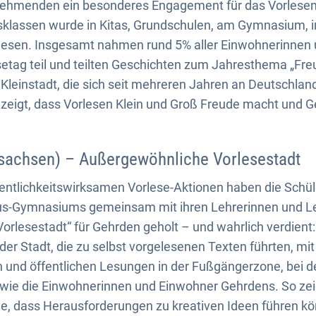
lnehmenden ein besonderes Engagement für das Vorlesen
rsklassen wurde in Kitas, Grundschulen, am Gymnasium, i
elesen. Insgesamt nahmen rund 5% aller Einwohnerinne
etag teil und teilten Geschichten zum Jahresthema „Fre
Kleinstadt, die sich seit mehreren Jahren an Deutschla
t, zeigt, dass Vorlesen Klein und Groß Freude macht und 
sachsen) – Außergewöhnliche Vorlesestadt
fentlichkeitswirksamen Vorlese-Aktionen haben die Schü
us-Gymnasiums gemeinsam mit ihren Lehrerinnen und Le
rlesestadt“ für Gehrden geholt – und wahrlich verdient
 der Stadt, die zu selbst vorgelesenen Texten führten, mit
und öffentlichen Lesungen in der Fußgängerzone, bei de
 wie die Einwohnerinnen und Einwohner Gehrdens. So zei
ie, dass Herausforderungen zu kreativen Ideen führen k