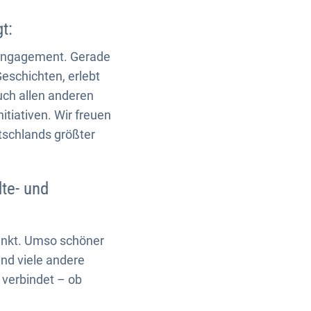
gt:
 Engagement. Gerade
Geschichten, erlebt
uch allen anderen
tiativen. Wir freuen
tschlands größter
te- und
ränkt. Umso schöner
nd viele andere
 verbindet – ob