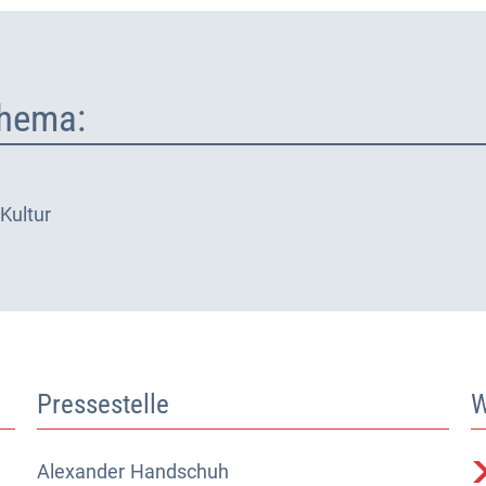
hema:
Kultur
Pressestelle
W
Alexander
Alexander Handschuh (Pressesprecher)
Handschuh