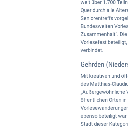
weit über 1.700 Tei
Quer durch alle Alte
Seniorentreffs vorg
Bundesweiten Vorles
Zusammenhalt“. Die 
Vorlesefest beteilig
verbindet.
Gehrden (Nieder
Mit kreativen und öf
des Matthias-Claudi
„Außergewöhnliche Vo
öffentlichen Orten in
Vorlesewanderungen 
ebenso beteiligt war
Stadt dieser Kategor