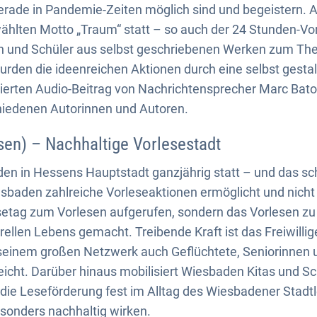
rade in Pandemie-Zeiten möglich sind und begeistern. A
ählten Motto „Traum“ statt – so auch der 24 Stunden-Vo
n und Schüler aus selbst geschriebenen Werken zum Th
wurden die ideenreichen Aktionen durch eine selbst gestal
erten Audio-Beitrag von Nachrichtensprecher Marc Bator
iedenen Autorinnen und Autoren.
en) – Nachhaltige Vorlesestadt
inden in Hessens Hauptstadt ganzjährig statt – und das sc
sbaden zahlreiche Vorleseaktionen ermöglicht und nicht
etag zum Vorlesen aufgerufen, sondern das Vorlesen zu
urellen Lebens gemacht. Treibende Kraft ist das Freiwill
seinem großen Netzwerk auch Geflüchtete, Seniorinnen u
icht. Darüber hinaus mobilisiert Wiesbaden Kitas und S
 die Leseförderung fest im Alltag des Wiesbadener Stadtl
sonders nachhaltig wirken.