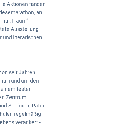
lle Aktionen fanden
rlesemarathon, an
ema „Traum“
tete Ausstellung,
 und literarischen
hon seit Jahren.
 nur rund um den
 einem festen
igen Zentrum
nd Senioren, Paten-
chulen regelmäßig
ebens verankert -