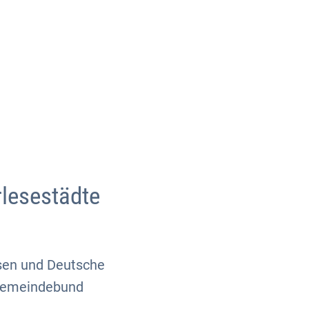
Über uns
Kontakt
lesestädte
esen und Deutsche
 Gemeindebund