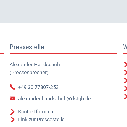
Pressestelle
W
Alexander
Alexander Handschuh (Pressesprecher)
Handschuh
(Pressesprecher)
+49 30 77307-253
alexander.handschuh@dstgb.de
Kontaktformular
Link zur Pressestelle