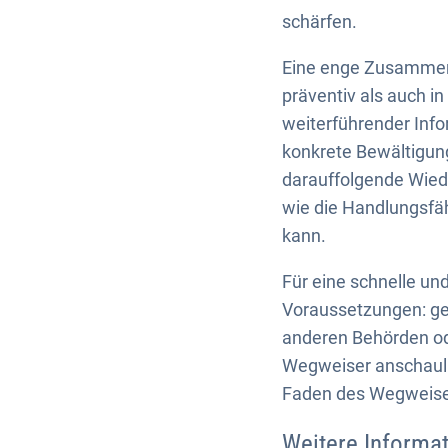
schärfen.
Eine enge Zusammena
präventiv als auch i
weiterführender Inf
konkrete Bewältigun
darauffolgende Wiede
wie die Handlungsfä
kann.
Für eine schnelle u
Voraussetzungen: ges
anderen Behörden od
Wegweiser anschaulic
Faden des Wegweiser
Weitere Informat