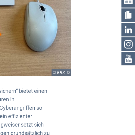
© BBK
ichern“ bietet einen
uren in
Cyberangriffen so
in effizienter
gweiser setzt sich
agen grundsätzlich zu