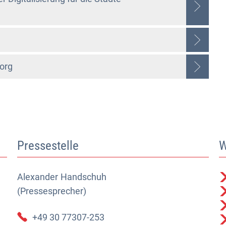
org
Pressestelle
W
Alexander
Alexander Handschuh (Pressesprecher)
Handschuh
(Pressesprecher)
+49 30 77307-253