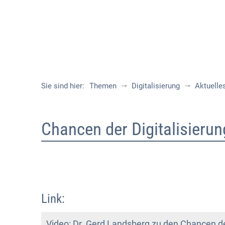
Sie sind hier:
Themen
Digitalisierung
Aktuelle
Wettbewerb
Chancen der Digitalisierun
"Digitale
Stadt"
Link:
Video: Dr. Gerd Landsberg zu den Chancen der