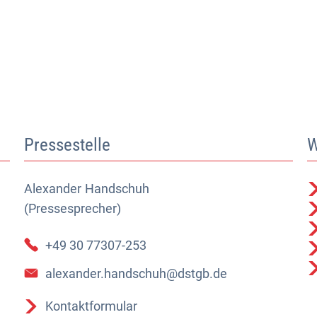
Pressestelle
W
Alexander
Alexander Handschuh (Pressesprecher)
Handschuh
(Pressesprecher)
+49 30 77307-253
alexander.handschuh@dstgb.de
Kontaktformular