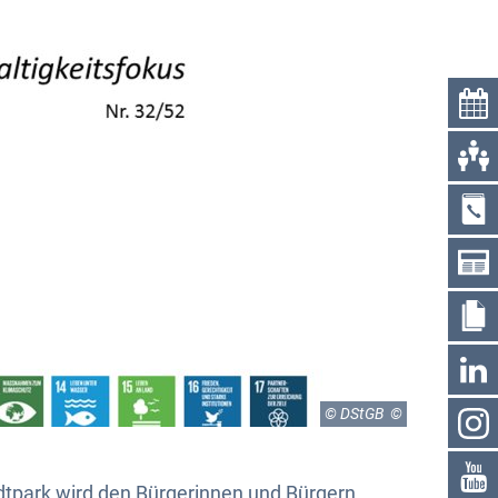
© DStGB
adtpark wird den Bürgerinnen und Bürgern