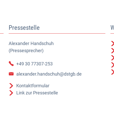
Pressestelle
W
Alexander
Alexander Handschuh (Pressesprecher)
Handschuh
(Pressesprecher)
+49 30 77307-253
alexander.handschuh@dstgb.de
Kontaktformular
Link zur Pressestelle