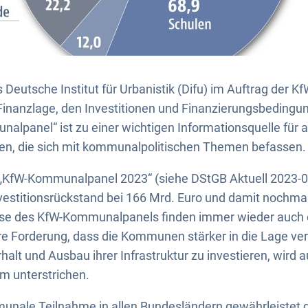
s Deutsche Institut für Urbanistik (Difu) im Auftrag der 
inanzlage, den Investitionen und Finanzierungsbedingu
nalpanel“ ist zu einer wichtigen Informationsquelle für a
den, die sich mit kommunalpolitischen Themen befassen.
„KfW-Kommunalpanel 2023“ (siehe DStGB Aktuell 2023-06)
titionsrückstand bei 166 Mrd. Euro und damit nochmal
isse des KfW-Kommunalpanels finden immer wieder auch 
re Forderung, dass die Kommunen stärker in die Lage ve
alt und Ausbau ihrer Infrastruktur zu investieren, wird 
am unterstrichen.
munale Teilnahme in allen Bundesländern gewährleistet 