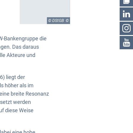
© DStGB
KfW-Bankengruppe die
ngen. Das daraus
lle Akteure und
 liegt der
s höher als im
eine breite Resonanz
rsetzt werden
auf diese Weise
dabei eine hohe