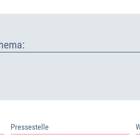
hema:
Pressestelle
W