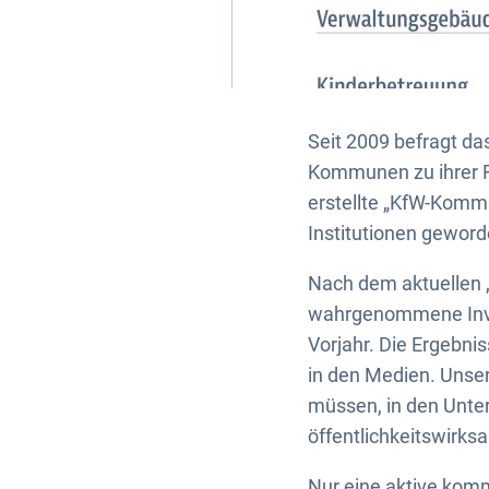
Seit 2009 befragt da
Kommunen zu ihrer F
erstellte „KfW-Kommu
Institutionen gewor
Nach dem aktuellen 
wahrgenommene Inves
Vorjahr. Die Ergebn
in den Medien. Unse
müssen, in den Unterh
öffentlichkeitswirks
Nur eine aktive kom