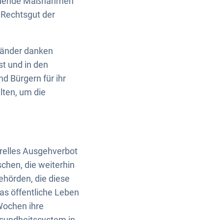
neidende Maßnahmen
e Rechtsgut der
Länder danken
t und in den
d Bürgern für ihr
lten, um die
erelles Ausgehverbot
schen, die weiterhin
ehörden, die diese
s öffentliche Leben
Wochen ihre
esundheitssystem in