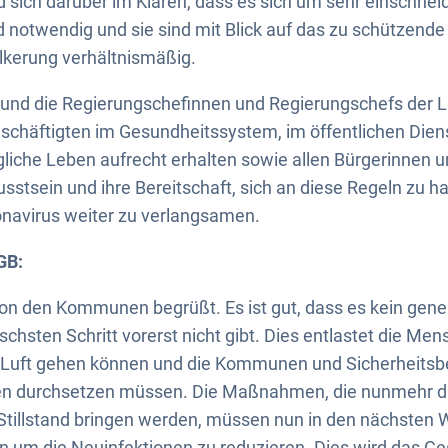
d sich darüber im Klaren, dass es sich um sehr einsch
nd notwendig und sie sind mit Blick auf das zu schützend
lkerung verhältnismäßig.
 und die Regierungschefinnen und Regierungschefs der 
chäftigten im Gesundheitssystem, im öffentlichen Diens
gliche Leben aufrecht erhalten sowie allen Bürgerinnen un
tsein und ihre Bereitschaft, sich an diese Regeln zu ha
onavirus weiter zu verlangsamen.
GB:
von den Kommunen begrüßt. Es ist gut, dass es kein gen
ischsten Schritt vorerst nicht gibt. Dies entlastet die Men
he Luft gehen können und die Kommunen und Sicherheitsb
n durchsetzen müssen. Die Maßnahmen, die nunmehr da
tillstand bringen werden, müssen nun in den nächsten 
n um die Neuinfektionen zu reduzieren. Dies wird das G