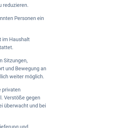
u reduzieren.
nannten Personen ein
ht im Haushalt
attet.
n Sitzungen,
Sport und Bewegung an
lich weiter möglich.
 privaten
l. Verstöße gegen
ei überwacht und bei
ieferung und