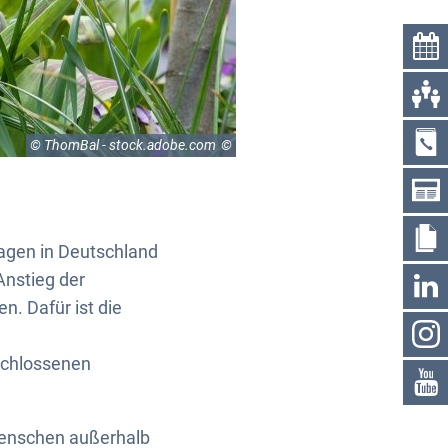
© ThomBal - stock.adobe.com
agen in Deutschland
Anstieg der
n. Dafür ist die
schlossenen
Menschen außerhalb