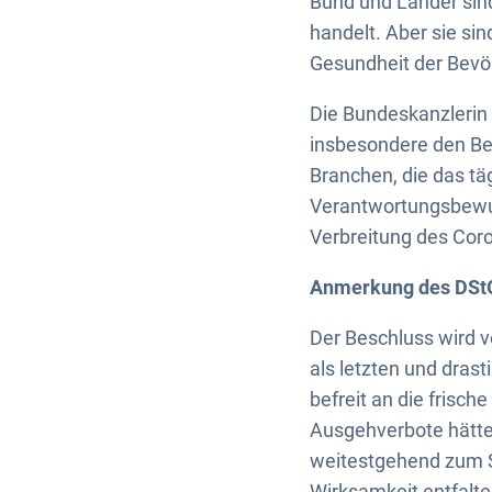
Bund und Länder sin
handelt. Aber sie si
Gesundheit der Bevö
Die Bundeskanzlerin
insbesondere den Bes
Branchen, die das tä
Verantwortungsbewuss
Verbreitung des Cor
Anmerkung des DSt
Der Beschluss wird 
als letzten und drast
befreit an die frisc
Ausgehverbote hätte
weitestgehend zum S
Wirksamkeit entfalte