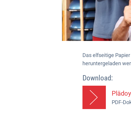
Das elfseitige Papie
heruntergeladen we
Download:
Plädoy
PDF-Do