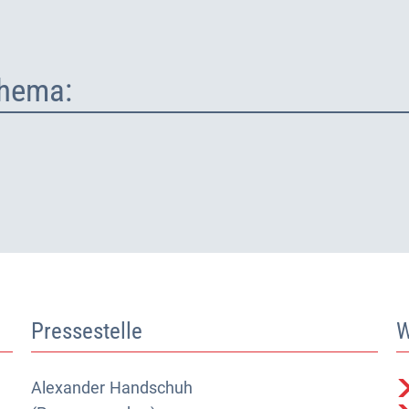
hema:
Pressestelle
W
Alexander
Alexander Handschuh (Pressesprecher)
Handschuh