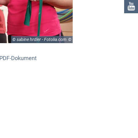
© sabine hrdler - Fotolia.com
ls PDF-Dokument