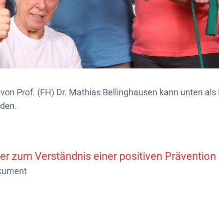
r von Prof. (FH) Dr. Mathias Bellinghausen kann unten a
rden.
er zum Verständnis einer positiven Prävention
kument