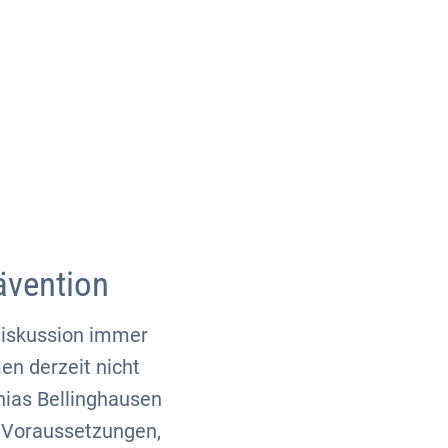
Über uns
Kontakt
ävention
Diskussion immer
n derzeit nicht
hias Bellinghausen
d Voraussetzungen,