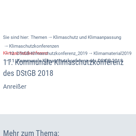
Sie sind hier:
Themen
Klimaschutz und Klimaanpassung
Klimaschutzkonferenzen
Klimaschutzkonferenz
12. DStGB-Klimaschutzkonferenz_2019
Klimamaterial2019
11. Kommunale Klimaschutzkonferenz
11. Kommunale Klimaschutzkonferenz des DStGB 2018
des DStGB 2018
Anreißer
Mehr zum Thema: