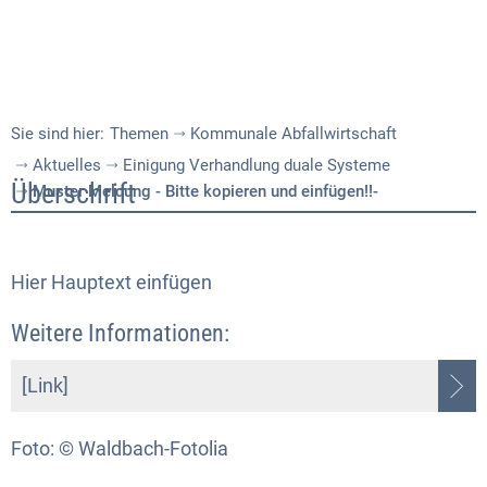
Sie sind hier:
Themen
Kommunale Abfallwirtschaft
Aktuelles
Einigung Verhandlung duale Systeme
Muster
Überschrift
Muster Meldung - Bitte kopieren und einfügen!!-
Meldung
-
Hier Hauptext einfügen
Bitte
Weitere Informationen:
kopieren
und
[Link]
einfügen!!-
Foto: © Waldbach-Fotolia