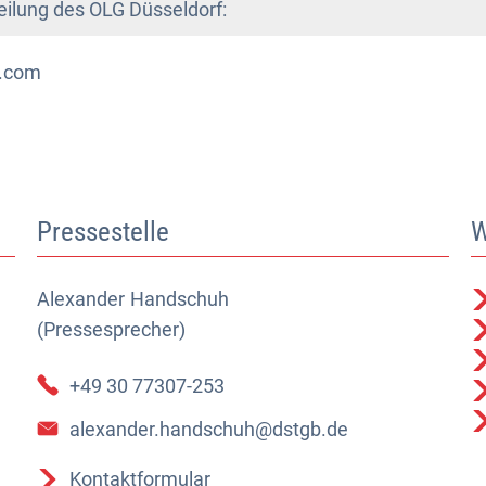
eilung des OLG Düsseldorf:
a.com
Pressestelle
W
Alexander
Alexander Handschuh (Pressesprecher)
Handschuh
(Pressesprecher)
+49 30 77307-253
alexander.handschuh@dstgb.de
Kontaktformular