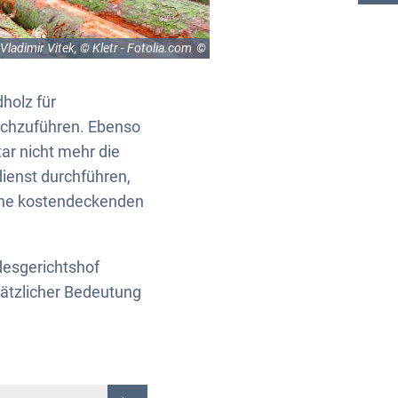
ladimir Vitek, © Kletr - Fotolia.com
holz für
urchzuführen. Ebenso
ar nicht mehr die
dienst durchführen,
eine kostendeckenden
desgerichtshof
ätzlicher Bedeutung