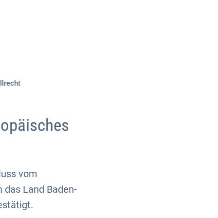
Über uns
Kontakt
lrecht
ropäisches
hluss vom
n das Land Baden-
stätigt.