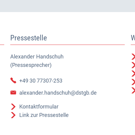
Pressestelle
W
Alexander
Alexander Handschuh (Pressesprecher)
Handschuh
(Pressesprecher)
+49 30 77307-253
alexander.handschuh@dstgb.de
Kontaktformular
Link zur Pressestelle