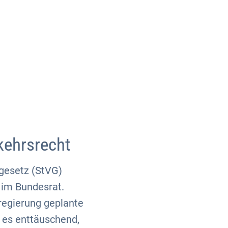
Über uns
Kontakt
kehrsrecht
gesetz (StVG)
 im Bundesrat.
regierung geplante
 es enttäuschend,