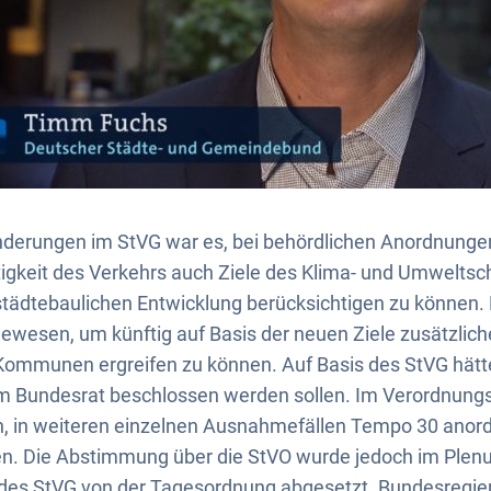
Änderungen im StVG war es, bei behördlichen Anordnunge
tigkeit des Verkehrs auch Ziele des Klima- und Umweltsc
tädtebaulichen Entwicklung berücksichtigen zu können. 
ewesen, um künftig auf Basis der neuen Ziele zusätzlich
mmunen ergreifen zu können. Auf Basis des StVG hätte
m Bundesrat beschlossen werden sollen. Im Verordnung
 in weiteren einzelnen Ausnahmefällen Tempo 30 anor
zen. Die Abstimmung über die StVO wurde jedoch im Ple
des StVG von der Tagesordnung abgesetzt. Bundesregie