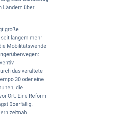
n Ländern über
gt große
 seit langem mehr
die Mobilitätswende
gängerüberwegen:
ventiv
urch das veraltete
Tempo 30 oder eine
unen, die
vor Ort. Eine Reform
st überfällig.
ern zeitnah