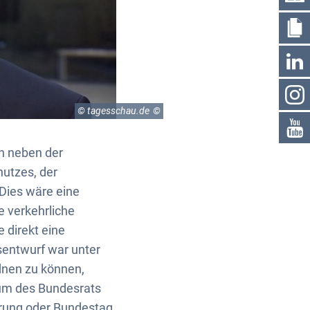
© tagesschau.de
n neben der
hutzes, der
Dies wäre eine
e verkehrliche
 direkt eine
sentwurf war unter
dnen zu können,
num des Bundesrats
rung oder Bundestag