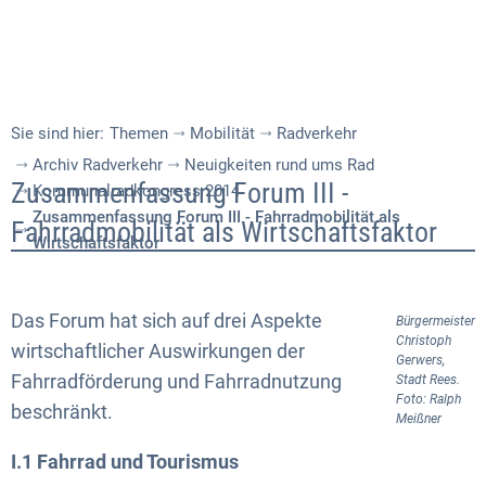
Sie sind hier:
Themen
Mobilität
Radverkehr
Archiv Radverkehr
Neuigkeiten rund ums Rad
Zusammenfassung
Zusammenfassung Forum III -
Kommunalradkongress 2014
Zusammenfassung Forum III - Fahrradmobilität als
Forum
Fahrradmobilität als Wirtschaftsfaktor
Wirtschaftsfaktor
III
-
Das Forum hat sich auf drei Aspekte
Bürgermeister
Fahrradmobilität
Christoph
wirtschaftlicher Auswirkungen der
Gerwers,
Fahrradförderung und Fahrradnutzung
als
Stadt Rees.
Foto: Ralph
beschränkt.
Wirtschaftsfaktor
Meißner
I.1 Fahrrad und Tourismus