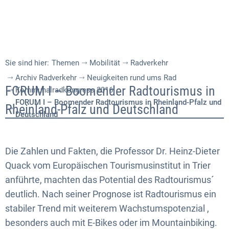
Sie sind hier:
Themen
Mobilität
Radverkehr
Archiv Radverkehr
Neuigkeiten rund ums Rad
FORUM
FORUM I – Boomender Radtourismus in
Kommunalradkongress 2016
FORUM I – Boomender Radtourismus in Rheinland-Pfalz und
I
Rheinland-Pfalz und Deutschland
Deutschland
–
Boomender
Die Zahlen und Fakten, die Professor Dr. Heinz-Dieter
Radtourismus
Quack vom Europäischen Tourismusinstitut in Trier
anführte, machten das Potential des Radtourismus´
in
deutlich. Nach seiner Prognose ist Radtourismus ein
Rheinland-
stabiler Trend mit weiterem Wachstumspotenzial ,
Pfalz
besonders auch mit E-Bikes oder im Mountainbiking.