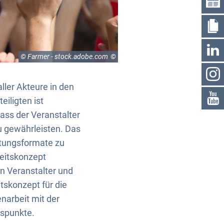
© Farmer - stock.adobe.com
ller Akteure in den
iligten ist
dass der Veranstalter
u gewährleisten. Das
ltungsformate zu
heitskonzept
n Veranstalter und
itskonzept für die
narbeit mit der
tspunkte.