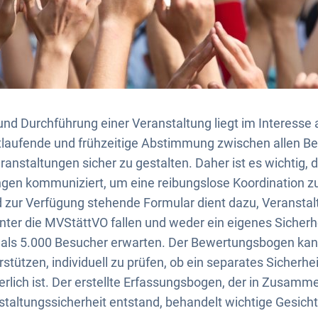
und Durchführung einer Veranstaltung liegt im Interesse a
aufende und frühzeitige Abstimmung zwischen allen Bete
anstaltungen sicher zu gestalten. Daher ist es wichtig, 
gen kommuniziert, um eine reibungslose Koordination z
zur Verfügung stehende Formular dient dazu, Veransta
unter die MVStättVO fallen und weder ein eigenes Sicher
 als 5.000 Besucher erwarten. Der Bewertungsbogen kan
tützen, individuell zu prüfen, ob ein separates Sicherhe
erlich ist. Der erstellte Erfassungsbogen, der in Zusamme
taltungssicherheit entstand, behandelt wichtige Gesich