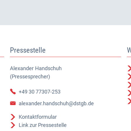
Pressestelle
W
Alexander
Alexander Handschuh (Pressesprecher)
Handschuh
(Pressesprecher)
+49 30 77307-253
alexander.handschuh@dstgb.de
Kontaktformular
Link zur Pressestelle