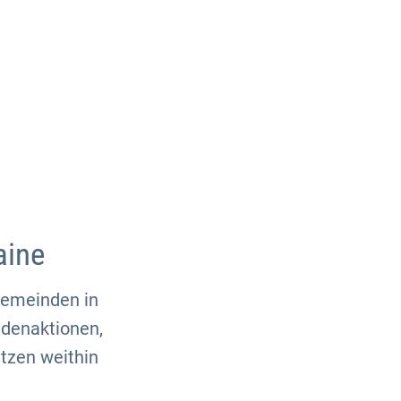
Über uns
Kontakt
aine
Gemeinden in
ndenaktionen,
etzen weithin