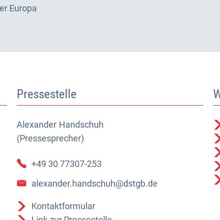
der Europa
Pressestelle
W
Alexander
Alexander Handschuh (Pressesprecher)
Handschuh
(Pressesprecher)
+49 30 77307-253
alexander.handschuh@dstgb.de
Kontaktformular
Link zur Pressestelle