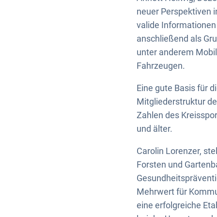
neuer Perspektiven i
valide Informatione
anschließend als Gr
unter anderem Mobili
Fahrzeugen.
Eine gute Basis für d
Mitgliederstruktur de
Zahlen des Kreisspo
und älter.
Carolin Lorenzer, ste
Forsten und Gartenba
Gesundheitspräventi
Mehrwert für Kommun
eine erfolgreiche E