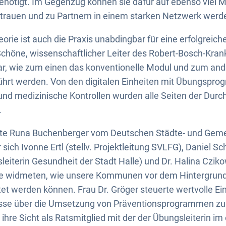
nötigt. Im Gegenzug können sie dafür auf ebenso viel Mi
trauen und zu Partnern in einem starken Netzwerk werd
orie ist auch die Praxis unabdingbar für eine erfolgrei
chöne, wissenschaftlicher Leiter des Robert-Bosch-Kran
ar, wie zum einen das konventionelle Modul und zum ande
hrt werden. Von den digitalen Einheiten mit Übungspr
nd medizinische Kontrollen wurden alle Seiten der Durc
.
ete Runa Buchenberger vom Deutschen Städte- und Gem
sich Ivonne Ertl (stellv. Projektleitung SVLFG), Daniel Sc
leiterin Gesundheit der Stadt Halle) und Dr. Halina Cziko
ge widmeten, wie unsere Kommunen vor dem Hintergrund
tet werden können. Frau Dr. Gröger steuerte wertvolle E
sse über die Umsetzung von Präventionsprogrammen zur
ihre Sicht als Ratsmitglied mit der der Übungsleiterin im 