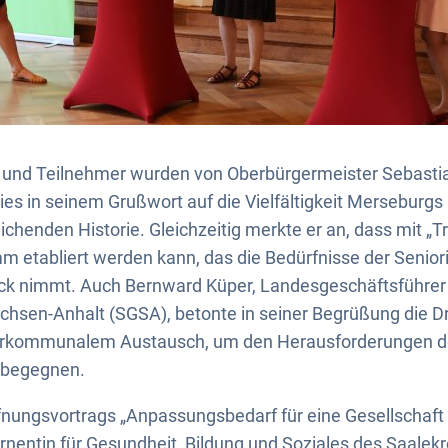
 und Teilnehmer wurden von Oberbürgermeister Sebastia
wies in seinem Grußwort auf die Vielfältigkeit Mersebu
ichenden Historie. Gleichzeitig merkte er an, dass mit „Tri
m etabliert werden kann, das die Bedürfnisse der Senio
ick nimmt. Auch Bernward Küper, Landesgeschäftsführer
sen-Anhalt (SGSA), betonte in seiner Begrüßung die Dri
erkommunalem Austausch, um den Herausforderungen d
 begegnen.
nungsvortrags „Anpassungsbedarf für eine Gesellschaft 
rnentin für Gesundheit, Bildung und Soziales des Saalekre