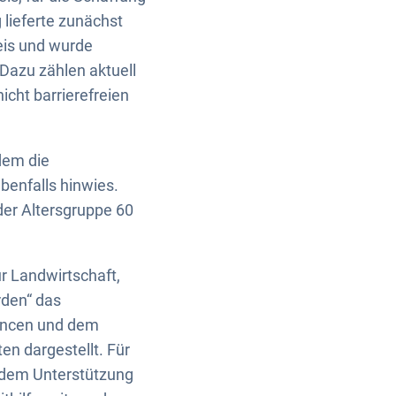
 lieferte zunächst
eis und wurde
Dazu zählen aktuell
icht barrierefreien
rdem die
ebenfalls hinwies.
der Altersgruppe 60
ür Landwirtschaft,
rden“ das
hancen und dem
n dargestellt. Für
rdem Unterstützung