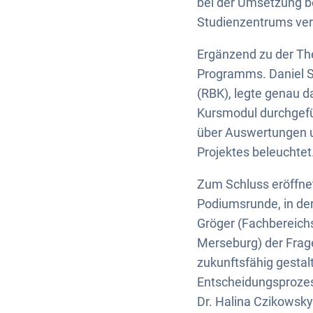
bei der Umsetzung be
Studienzentrums ver
Ergänzend zu der The
Programms. Daniel S
(RBK), legte genau d
Kursmodul durchgefü
über Auswertungen u
Projektes beleuchtet
Zum Schluss eröffn
Podiumsrunde, in der 
Gröger (Fachbereichs
Merseburg) der Fra
zukunftsfähig gestal
Entscheidungsproze
Dr. Halina Czikowsky 