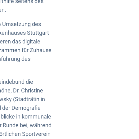
thilfe seitens des
en.
che Umsetzung des
kenhauses Stuttgart
ren das digitale
ogrammen für Zuhause
hführung des
eindebund die
höne, Dr. Christine
wsky (Stadträtin in
 der Demografie
inblicke in kommunale
 Runde bei, während
örtlichen Sportverein