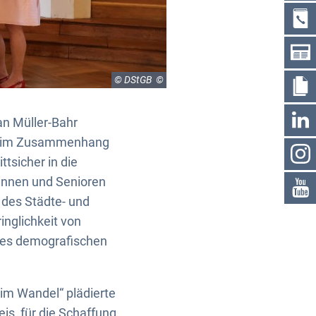
© DStGB
n Müller-Bahr
rgs im Zusammenhang
ttsicher in die
rinnen und Senioren
 des Städte- und
nglichkeit von
es demografischen
im Wandel“ plädierte
is, für die Schaffung