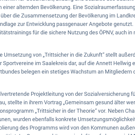
n einer alternden Bevölkerung. Eine Sozialraumerfassung
n über die Zusammensetzung der Bevölkerung im Landkr
undlage zur Entwicklung passgenauer Angebote genutzt. 
tätstrainings für die sichere Nutzung des ÖPNV, auch in n
ie Umsetzung von „Trittsicher in die Zukunft“ stellt auße
r Sportvereine im Saalekreis dar, auf die Annett Hellwig 
rtbundes belegen ein stetiges Wachstum an Mitgliedern 
llvertretende Projektleitung von der Sozialversicherung f
u, stellte in ihrem Vortrag „Gemeinsam gesund älter we
onsprogramm „Trittsicher in der Theorie“ vor. Neben C
en, wurden ebenfalls konkrete Umsetzungsmöglichkeite
tablierung des Programms wird von den Kommunen auße