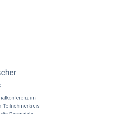
Über uns
Kontakt
scher
s
onalkonferenz im
 Teilnehmerkreis