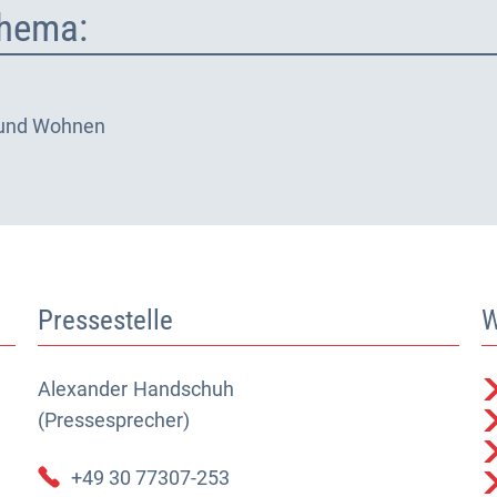
hema:
 und Wohnen
Pressestelle
W
Alexander
Alexander Handschuh (Pressesprecher)
Handschuh
(Pressesprecher)
+49 30 77307-253