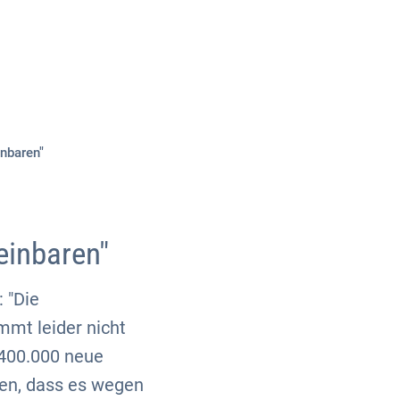
Über uns
Kontakt
nbaren"
einbaren"
 "Die
mt leider nicht
 400.000 neue
ten, dass es wegen