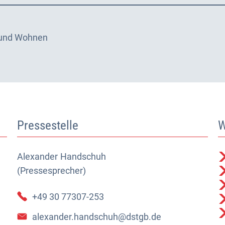
 und Wohnen
Pressestelle
W
Alexander
Alexander Handschuh (Pressesprecher)
Handschuh
(Pressesprecher)
+49 30 77307-253
alexander.handschuh@dstgb.de